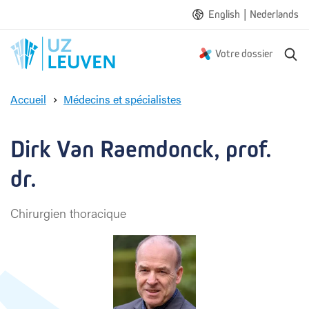
|
English
Nederlands
R
Votre dossier
e
c
Accueil
Médecins et spécialistes
h
D
e
i
r
r
Dirk Van Raemdonck, prof. 
c
k
h
V
dr.
e
a
n
Chirurgien thoracique
R
a
e
m
d
o
n