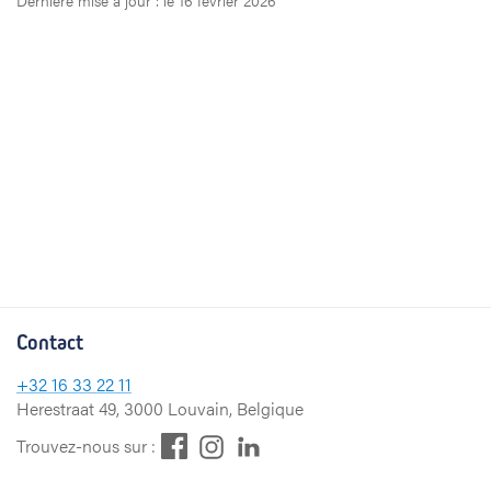
Dernière mise à jour : le 16 février 2026
Contact
+32
16 33 22 11
Herestraat 49, 3000 Louvain, Belgique
F
L
I
Trouvez-nous sur :
a
i
n