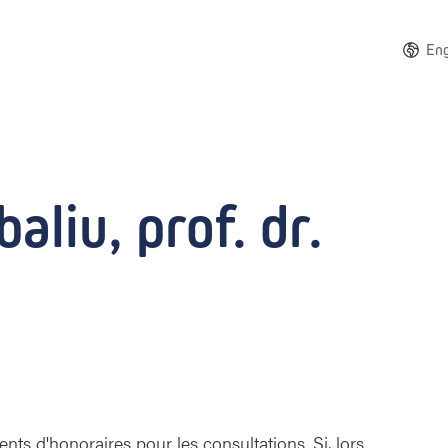
Eng
liu, prof. dr.
ts d'honoraires pour les consultations. Si, lors