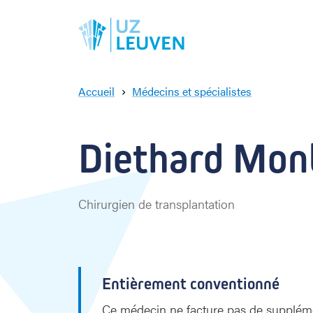
Accueil
Médecins et spécialistes
D
i
e
Diethard Monba
t
h
a
r
Chirurgien de transplantation
d
M
o
n
b
Entièrement conventionné
a
l
Ce médecin ne facture pas de supplémen