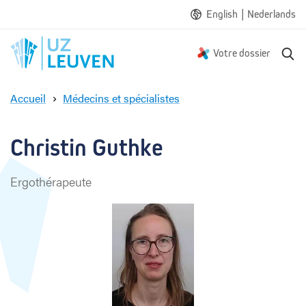
|
English
Nederlands
R
Votre dossier
e
c
Accueil
Médecins et spécialistes
h
C
e
h
r
r
Christin Guthke
c
i
h
s
e
Ergothérapeute
t
i
n
G
u
t
h
k
e