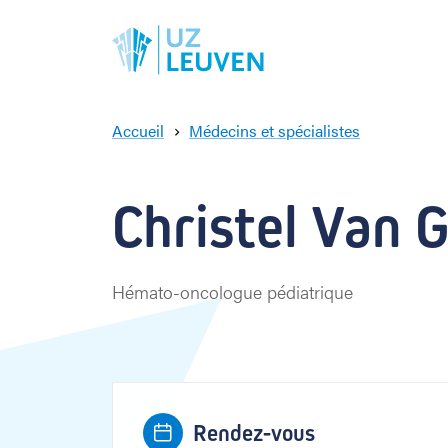
Accueil
Médecins et spécialistes
C
h
r
Christel Van G
i
s
t
e
Hémato-oncologue pédiatrique
l
V
a
n
G
e
Rendez-vous
e