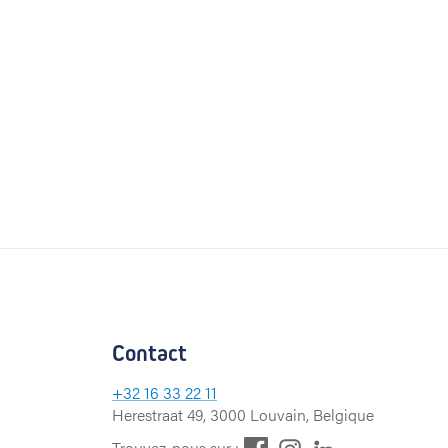
Contact
+32
16 33 22 11
Herestraat 49, 3000 Louvain, Belgique
F
L
I
Trouvez-nous sur :