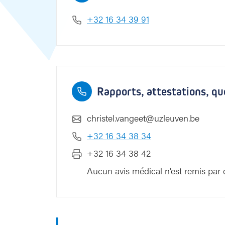
t
+32 16 34 39 91
Rapports, attestations, qu
christel.vangeet@uzleuven.be
+32 16 34 38 34
+32 16 34 38 42
Aucun avis médical n’est remis par e