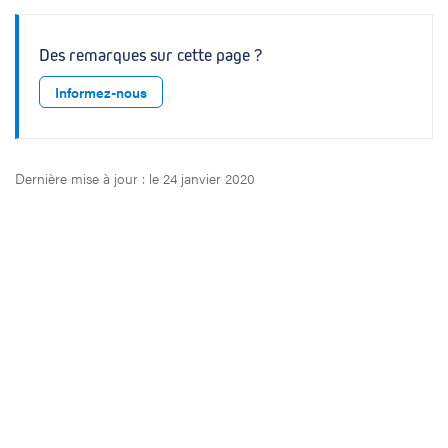
h
o
Des remarques sur cette page ?
p
é
Informez-nous
d
i
s
t
Dernière mise à jour : le 24 janvier 2020
e
s
o
n
c
o
l
o
g
u
e
s