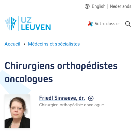
|
English
Nederlands
R
Votre dossier
e
c
Accueil
Médecins et spécialistes
h
C
e
h
r
i
Chirurgiens orthopédistes 
c
r
h
u
oncologues
e
r
g
i
Friedl Sinnaeve,
dr.
e
Chirurgien orthopédiste oncologue
n
s
o
r
t