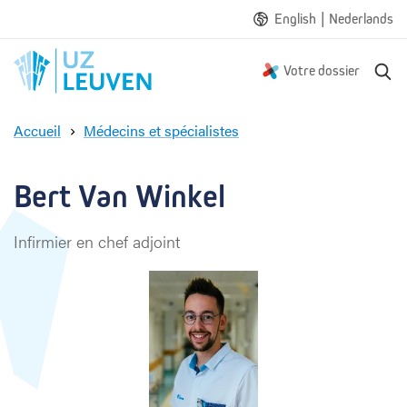
|
English
Nederlands
R
Votre dossier
e
c
Accueil
Médecins et spécialistes
h
B
e
e
r
r
Bert Van Winkel
c
t
h
V
e
Infirmier en chef adjoint
a
n
W
i
n
k
e
l