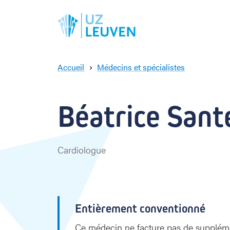
Accueil
Médecins et spécialistes
B
é
a
Béatrice Sante
t
r
i
c
Cardiologue
e
S
a
n
t
Entièrement conventionné
e
n
Ce médecin ne facture pas de supplémen