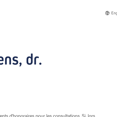
Eng
ns, dr.
ts d'honoraires pour les consultations. Si, lors