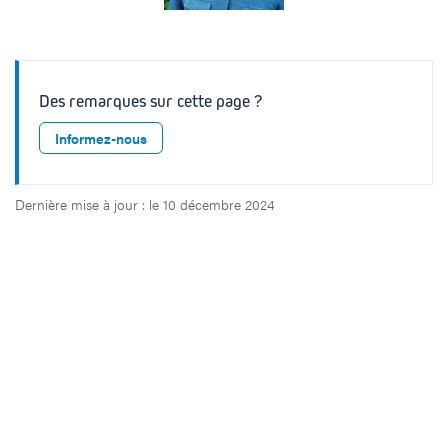
t
e
r
Des remarques sur cette page ?
Informez-nous
Dernière mise à jour : le 10 décembre 2024