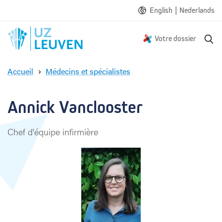
|
English
Nederlands
R
Votre dossier
e
c
Accueil
Médecins et spécialistes
h
A
e
n
r
n
Annick Vanclooster
c
i
h
c
e
Chef d'équipe infirmière
k
V
a
n
c
l
o
o
s