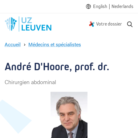
|
English
Nederlands
R
Votre dossier
e
c
Accueil
Médecins et spécialistes
h
A
e
n
r
d
André D'Hoore, prof. dr.
c
r
h
é
e
Chirurgien abdominal
D
'
H
o
o
r
e