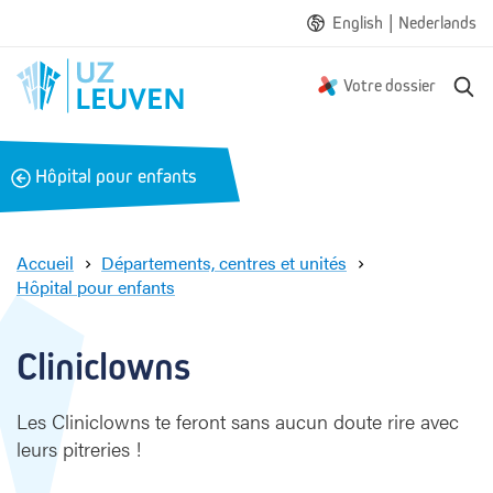
|
English
Nederlands
R
Votre dossier
e
c
h
B
Hôpital pour enfants
e
a
r
c
c
h
k
Accueil
Départements, centres et unités
e
Hôpital pour enfants
C
l
i
Cliniclowns
n
i
Les Cliniclowns te feront sans aucun doute rire avec
c
leurs pitreries !
l
o