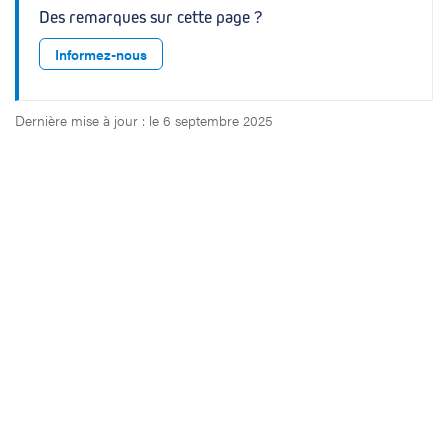
s
e
Des remarques sur cette page ?
l
i
Informez-nous
d
e
Dernière mise à jour : le 6 septembre 2025