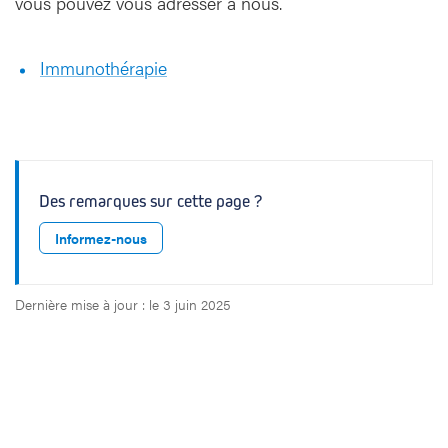
vous pouvez vous adresser à nous.
e
t
t
Immunothérapie
r
a
i
t
e
m
Des remarques sur cette page ?
e
n
Informez-nous
t
s
Dernière mise à jour : le 3 juin 2025