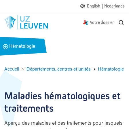
|
English
Nederlands
R
Votre dossier
e
c
h
B
Hématologie
e
a
r
c
c
h
k
Accueil
Départements, centres et unités
Hématologie
e
M
a
l
Maladies hématologiques et 
a
d
traitements
i
e
Aperçu des maladies et des traitements pour lesquels
s