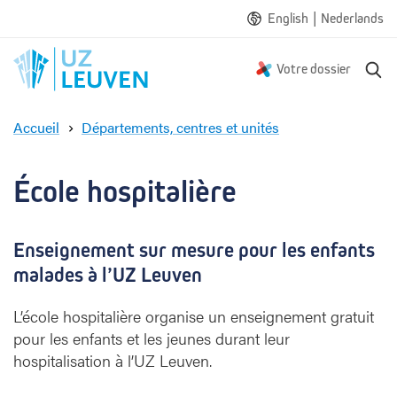
|
English
Nederlands
R
Votre dossier
e
c
Accueil
Départements, centres et unités
h
É
e
c
r
o
École hospitalière
c
l
h
e
e
h
Enseignement sur mesure pour les enfants
o
malades à l’UZ Leuven
s
p
L’école hospitalière organise un enseignement gratuit
i
t
pour les enfants et les jeunes durant leur
a
hospitalisation à l’UZ Leuven.
l
i