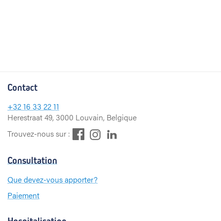
Contact
+32
16 33 22 11
Herestraat 49, 3000 Louvain, Belgique
F
L
I
Trouvez-nous sur :
a
i
n
c
n
s
Consultation
e
k
t
b
e
a
Que devez-vous apporter?
o
d
g
Paiement
o
I
r
k
n
a
m