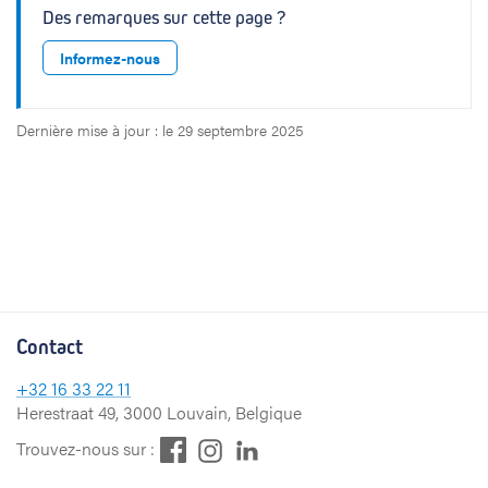
Des remarques sur cette page ?
Informez-nous
Dernière mise à jour : le 29 septembre 2025
Contact
+32
16 33 22 11
Herestraat 49, 3000 Louvain, Belgique
F
L
I
Trouvez-nous sur :
a
i
n