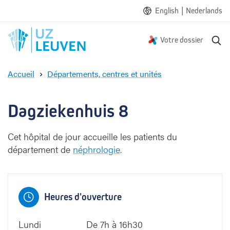
|
English
Nederlands
R
Votre dossier
e
c
Accueil
Départements, centres et unités
h
D
e
a
r
g
Dagziekenhuis 8
c
z
h
i
e
Cet hôpital de jour accueille les patients du
e
département de
néphrologie
.
k
e
n
h
u
Heures d'ouverture
i
s
Lundi
De 7h à 16h30
8