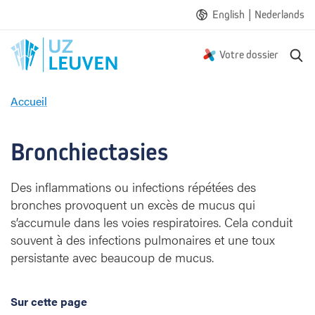
|
English
Nederlands
R
Votre dossier
e
c
Accueil
h
B
e
r
r
o
Bronchiectasies
c
n
h
c
e
Des inflammations ou infections répétées des
h
bronches provoquent un excès de mucus qui
i
e
s’accumule dans les voies respiratoires. Cela conduit
c
souvent à des infections pulmonaires et une toux
t
persistante avec beaucoup de mucus.
a
s
i
Sur cette page
e