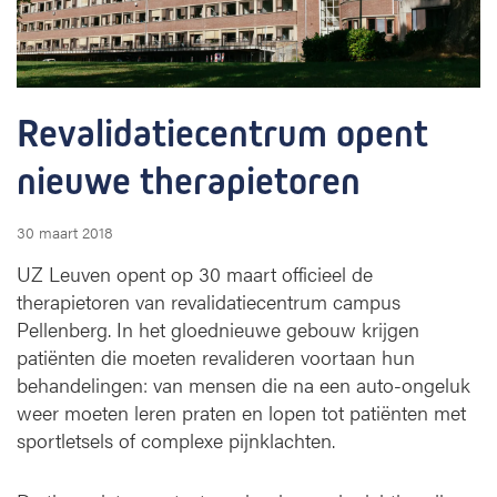
e
c
e
n
t
Revalidatiecentrum opent 
r
u
nieuwe therapietoren
m
o
p
30 maart 2018
e
UZ Leuven opent op 30 maart officieel de
n
t
therapietoren van revalidatiecentrum campus
n
Pellenberg. In het gloednieuwe gebouw krijgen
i
patiënten die moeten revalideren voortaan hun
e
behandelingen: van mensen die na een auto-ongeluk
u
weer moeten leren praten en lopen tot patiënten met
w
sportletsels of complexe pijnklachten.
e
t
h