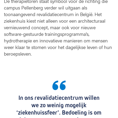
De therapietoren staat symbool voor de richting die
e
campus Pellenberg verder wil uitgaan als
r
toonaangevend revalidatiecentrum in België. Het
a
ziekenhuis kiest niet alleen voor een architecturaal
p
vernieuwend concept, maar ook voor nieuwe
i
software-gestuurde trainingsprogramma’s,
e
t
hydrotherapie en innovatieve manieren om mensen
o
weer klaar te stomen voor het dagelijkse leven of hun
r
beroepsleven.
e
n
In ons revalidatiecentrum willen
we zo weinig mogelijk
‘ziekenhuissfeer’. Bedoeling is om