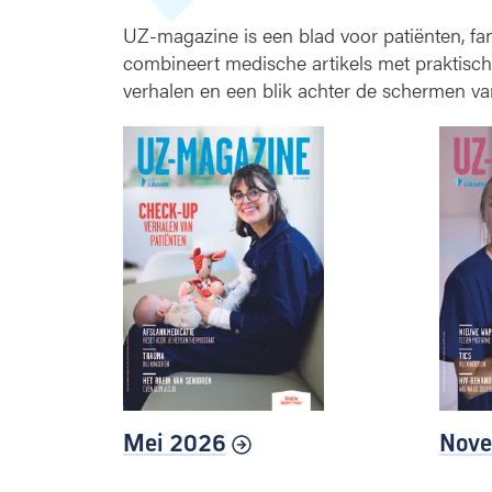
a
UZ-magazine is een blad voor patiënten, fa
z
combineert medische artikels met praktisc
i
verhalen en een blik achter de schermen va
n
e
Mei 2026
Nove