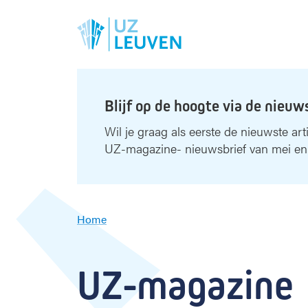
Blijf op de hoogte via de nieuw
Wil je graag als eerste de nieuwste art
UZ-magazine- nieuwsbrief van mei en
Home
U
Z
-
UZ-magazine
m
a
g