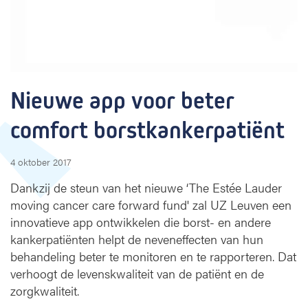
t
e
r
c
o
m
Nieuwe app voor beter 
f
o
comfort borstkankerpatiënt
r
t
4 oktober 2017
b
o
Dankzij de steun van het nieuwe ‘The Estée Lauder
r
moving cancer care forward fund' zal UZ Leuven een
s
innovatieve app ontwikkelen die borst- en andere
t
kankerpatiënten helpt de neveneffecten van hun
k
behandeling beter te monitoren en te rapporteren. Dat
a
n
verhoogt de levenskwaliteit van de patiënt en de
k
zorgkwaliteit.
e