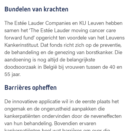
r
Bundelen van krachten
p
a
The Estée Lauder Companies en KU Leuven hebben
t
i
samen het ‘The Estée Lauder moving cancer care
ë
forward fund’ opgericht ten voordele van het Leuvens
n
Kankerinstituut. Dat fonds richt zich op de preventie,
t
de behandeling en de genezing van borstkanker. Die
aandoening is nog altijd de belangrijkste
doodsoorzaak in België bij vrouwen tussen de 40 en
55 jaar.
Barrières opheffen
De innovatieve applicatie wil in de eerste plaats het
ongemak en de ongerustheid aanpakken die
kankerpatiënten ondervinden door de neveneffecten
van hun behandeling. Bovendien ervaren
kankerpatiënten heel wat barrières om over die