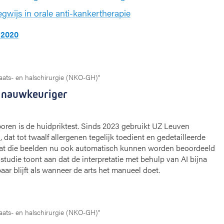
wijs in orale anti-kankertherapie
g 2020
laats- en halschirurgie (NKO-GH)"
n nauwkeuriger
oren is de huidpriktest. Sinds 2023 gebruikt UZ Leuven
dat tot twaalf allergenen tegelijk toedient en gedetailleerde
 dat die beelden nu ook automatisch kunnen worden beoordeeld
te studie toont aan dat de interpretatie met behulp van AI bijna
aar blijft als wanneer de arts het manueel doet.
laats- en halschirurgie (NKO-GH)"