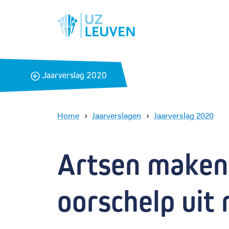
B
Jaarverslag 2020
a
c
k
Home
Jaarverslagen
Jaarverslag 2020
A
r
t
Artsen maken
s
e
n
oorschelp uit
m
a
k
e