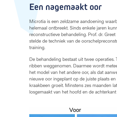
i
Een nagemaakt oor
b
k
r
Microtia is een zeldzame aandoening waarbij
a
helemaal ontbreekt. Sinds enkele jaren kun
a
reconstructieve behandeling. Prof. dr. Gree
k
stelde de techniek van de oorschelpreconst
b
training.
e
e
De behandeling bestaat uit twee operaties. 
n
ribben weggenomen. Daarmee wordt meteen 
het model van het andere oor, als dat aanwe
nieuwe oor ingeplant op de juiste plaats en
kraakbeen groeit. Minstens zes maanden lat
losgemaakt van het hoofd en de achterkant 