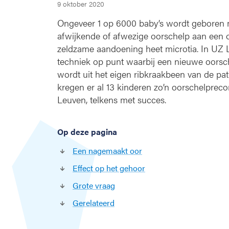
9 oktober 2020
n
n
Ongeveer 1 op 6000 baby’s wordt geboren 
i
afwijkende of afwezige oorschelp aan een o
e
zeldzame aandoening heet microtia. In UZ 
u
techniek op punt waarbij een nieuwe oors
w
wordt uit het eigen ribkraakbeen van de pat
e
o
kregen er al 13 kinderen zo’n oorschelprecon
o
Leuven, telkens met succes.
r
s
c
Op deze pagina
h
Een nagemaakt oor
e
l
Effect op het gehoor
p
Grote vraag
u
i
Gerelateerd
t
r