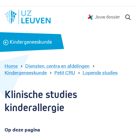
Z
Jouw dossier
o
e
k
B
Kindergeneeskunde
e
a
n
c
k
Home
Diensten, centra en afdelingen
Kindergeneeskunde
Petit CRU
Lopende studies
A
l
l
Klinische studies 
e
r
kinderallergie
g
i
e
Op deze pagina