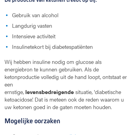
i
d
Gebruik van alcohol
o
Langdurig vasten
s
e
Intensieve activiteit
Insulinetekort bij diabetespatiënten
Wij hebben insuline nodig om glucose als
energiebron te kunnen gebruiken. Als de
ketonproductie volledig uit de hand loopt, ontstaat er
een
ernstige,
levensbedreigende
situatie, 'diabetische
ketoacidose'. Dat is meteen ook de reden waarom u
uw ketonen goed in de gaten moeten houden.
Mogelijke oorzaken