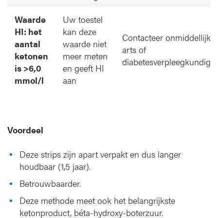
Waarde
Uw toestel
HI: het
kan deze
Contacteer onmiddellijk 
aantal
waarde niet
arts of
ketonen
meer meten
diabetesverpleegkundige.
is >6,0
en geeft HI
mmol/l
aan
Voordeel
Deze strips zijn apart verpakt en dus langer
houdbaar (1,5 jaar).
Betrouwbaarder.
Deze methode meet ook het belangrijkste
ketonproduct, béta-hydroxy-boterzuur.