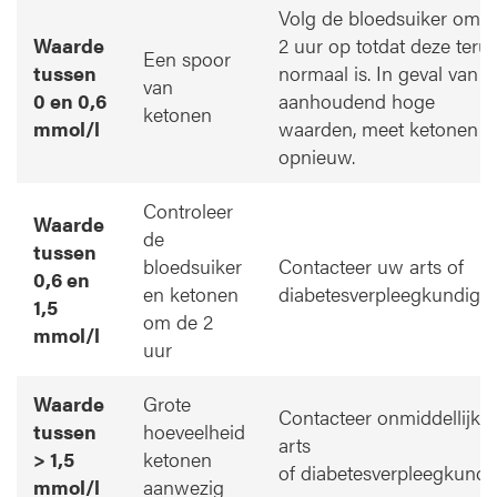
Volg de bloedsuiker om 
Waarde
2 uur op totdat deze teru
Een spoor
tussen
normaal is. In geval van
van
0 en 0,6
aanhoudend hoge
ketonen
mmol/l
waarden, meet ketonen
opnieuw.
Controleer
Waarde
de
tussen
bloedsuiker
Contacteer uw arts of
0,6 en
en ketonen
diabetesverpleegkundige.
1,5
om de 2
mmol/l
uur
Waarde
Grote
Contacteer onmiddellijk 
tussen
hoeveelheid
arts
> 1,5
ketonen
of diabetesverpleegkundi
mmol/l
aanwezig