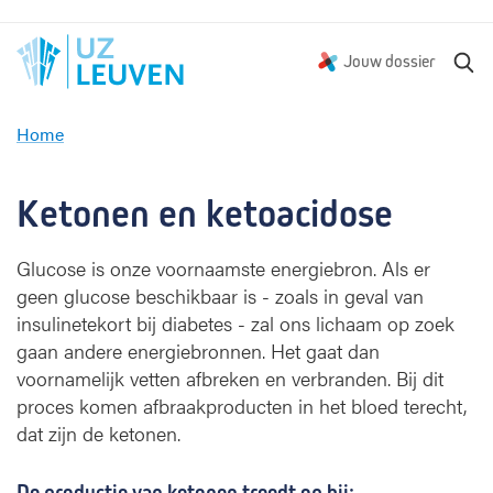
Z
Jouw dossier
o
e
Home
k
K
e
e
n
t
Ketonen en ketoacidose
o
n
Glucose is onze voornaamste energiebron. Als er
e
geen glucose beschikbaar is - zoals in geval van
n
e
insulinetekort bij diabetes - zal ons lichaam op zoek
n
gaan andere energiebronnen. Het gaat dan
k
voornamelijk vetten afbreken en verbranden. Bij dit
e
proces komen afbraakproducten in het bloed terecht,
t
dat zijn de ketonen.
o
a
c
De productie van ketonen treedt op bij: