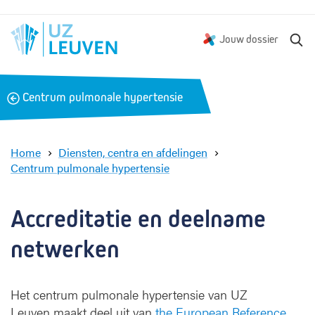
Z
Jouw dossier
o
e
k
B
Centrum pulmonale hypertensie
e
a
n
c
k
Home
Diensten, centra en afdelingen
Centrum pulmonale hypertensie
A
c
c
Accreditatie en deelname 
r
e
netwerken
d
i
t
Het centrum pulmonale hypertensie van UZ
a
Leuven maakt deel uit van
the European Reference