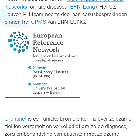
t
Networks
for rare diseases (
ERN-Lung
). Het UZ
i
Leuven PH team neemt deel aan casusbesprekingen
e
binnen het
CPMS
van ERN-LUNG.
e
n
d
e
e
l
n
a
m
e
n
e
t
w
e
Orphanet
is een unieke bron die kennis over zeldzame
r
ziekten verzamelt en vervolledigt om zo de diagnose,
k
zorg en behandeling van patiënten met zeldzame
e