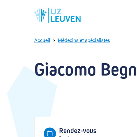
Accueil
Médecins et spécialistes
G
i
a
Giacomo Begno
c
o
m
o
B
e
g
n
o
n
Rendez-vous
i