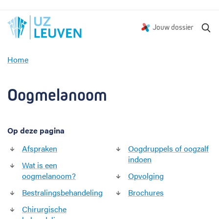
Z
Jouw dossier
o
e
Home
k
O
e
o
n
g
Oogmelanoom
m
e
l
Op deze pagina
a
n
Afspraken
Oogdruppels of oogzalf
o
indoen
o
Wat is een
m
oogmelanoom?
Opvolging
Bestralingsbehandeling
Brochures
Chirurgische