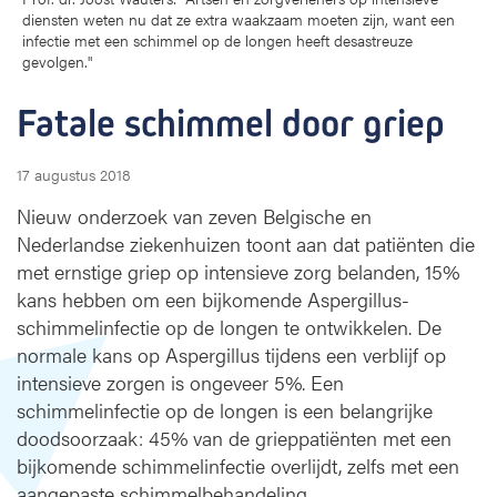
diensten weten nu dat ze extra waakzaam moeten zijn, want een
o
infectie met een schimmel op de longen heeft desastreuze
o
gevolgen."
r
g
Fatale schimmel door griep
r
i
e
17 augustus 2018
p
Nieuw onderzoek van zeven Belgische en
Nederlandse ziekenhuizen toont aan dat patiënten die
met ernstige griep op intensieve zorg belanden, 15%
kans hebben om een bijkomende Aspergillus-
schimmelinfectie op de longen te ontwikkelen. De
normale kans op Aspergillus tijdens een verblijf op
intensieve zorgen is ongeveer 5%. Een
schimmelinfectie op de longen is een belangrijke
doodsoorzaak: 45% van de grieppatiënten met een
bijkomende schimmelinfectie overlijdt, zelfs met een
aangepaste schimmelbehandeling.