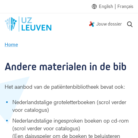
|
English
Français
Z
Jouw dossier
o
e
Home
k
A
e
n
n
d
Andere materialen in de bib
e
r
e
Het aanbod van de patiëntenbibliotheek bevat ook:
m
a
Nederlandstalige groteletterboeken (scrol verder
t
voor catalogus)
e
r
Nederlandstalige ingesproken boeken op cd-rom
i
(scrol verder voor catalogus)
a
(Een daisyspeler om de boeken te beluisteren
l