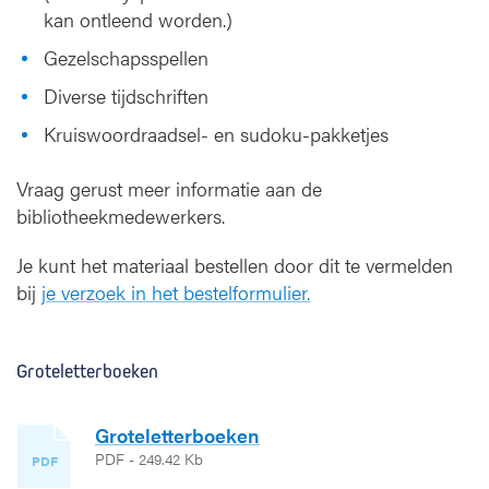
kan ontleend worden.)
e
n
Gezelschapsspellen
i
n
Diverse tijdschriften
d
Kruiswoordraadsel- en sudoku-pakketjes
e
b
Vraag gerust meer informatie aan de
i
b
bibliotheekmedewerkers.
Je kunt het materiaal bestellen door dit te vermelden
bij
je verzoek in het bestelformulier.
Groteletterboeken
Groteletterboeken
PDF - 249.42 Kb
PDF